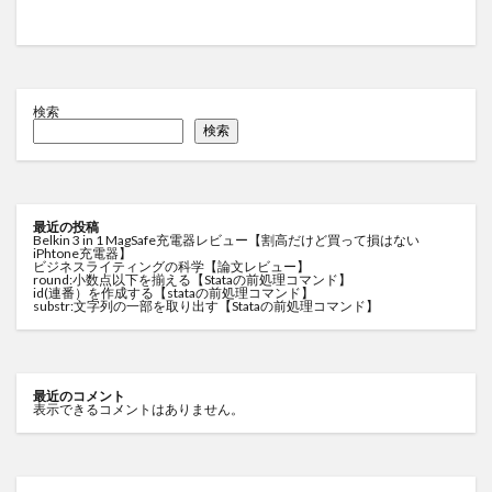
検索
検索
最近の投稿
Belkin 3 in 1 MagSafe充電器レビュー【割高だけど買って損はない
iPhtone充電器】
ビジネスライティングの科学【論文レビュー】
round:小数点以下を揃える【Stataの前処理コマンド】
id(連番）を作成する【stataの前処理コマンド】
substr:文字列の一部を取り出す【Stataの前処理コマンド】
最近のコメント
表示できるコメントはありません。