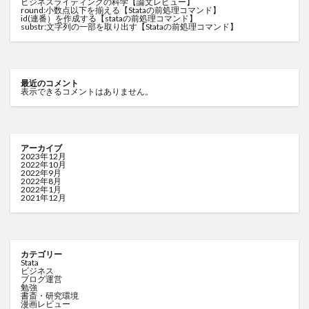
ビジネスライティングの科学【論文レビュー】
round:小数点以下を揃える【Stataの前処理コマンド】
id(連番）を作成する【stataの前処理コマンド】
substr:文字列の一部を取り出す【Stataの前処理コマンド】
最近のコメント
表示できるコメントはありません。
アーカイブ
2023年12月
2022年10月
2022年9月
2022年8月
2022年1月
2021年12月
カテゴリー
Stata
ビジネス
ブログ運営
勉強
書斎・研究環境
漫画レビュー