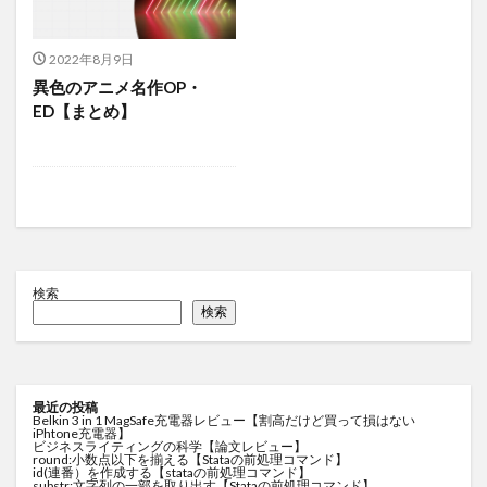
2022年8月9日
異色のアニメ名作OP・
ED【まとめ】
検索
検索
最近の投稿
Belkin 3 in 1 MagSafe充電器レビュー【割高だけど買って損はない
iPhtone充電器】
ビジネスライティングの科学【論文レビュー】
round:小数点以下を揃える【Stataの前処理コマンド】
id(連番）を作成する【stataの前処理コマンド】
substr:文字列の一部を取り出す【Stataの前処理コマンド】